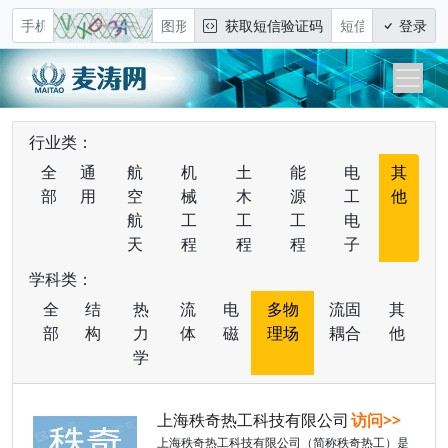
获取短信验证码
登录
行业类：
全
通
航
机
土
能
电
其
部
用
空
械
木
源
工
他
航
工
工
工
电
天
程
程
程
子
学科类：
全
结
热
流
电
多物
流固
其
部
构
力
体
磁
理场
耦合
他
学
上海秩奇热工科技有限公司
访问>>
上海秩奇热工科技有限公司（简称秩奇热工）是