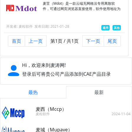
麦荳（Mdot）是一款云端无网格法专用离散软
件，可通过网页浏览器直接使用，软件使用地址为
mdot.mailisoft.com。支持CAD模型的导入及查
看，可对CAD文件进行格式转换，能够实现模型的
节点...
开发者: 麦粒软件
发布日期: 2021-01-28
通用
其他
首页
上一页
第1页 / 共1页
下一页
尾页
Hi，欢迎来到麦涛网!
登录后可将贵公司产品添加到CAE产品目录
最热
最新
麦西（Mccp）
麦粒软件
2024-11-04
麦城（Mupave）