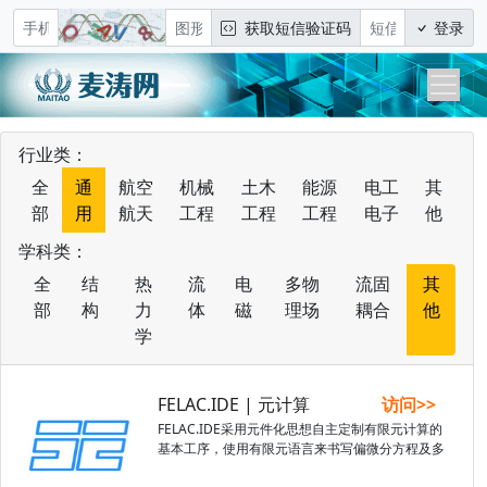
获取短信验证码
登录
行业类：
全
通
航空
机械
土木
能源
电工
其
部
用
航天
工程
工程
工程
电子
他
学科类：
全
结
热
流
电
多物
流固
其
部
构
力
体
磁
理场
耦合
他
学
FELAC.IDE | 元计算
访问>>
FELAC.IDE采用元件化思想自主定制有限元计算的
基本工序，使用有限元语言来书写偏微分方程及多
种算法，高效、高质量地生成有限元求解器的通用