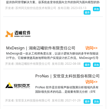
提供协同管理解决方案。该系统改变传统面向文件的协同为面向模型的协
同，为工程师屏蔽通用版本管理工具复杂的配置和操作，提供图形化...
开发者: 苏州同元软控信息技术有限公司
发布日期: 2023-03-13
其他
通用
MxDesign | 湖南迈曦软件有限责任公司
访问>>
MxDesign是一款从工程师角度出发，以设计逻辑为驱动的多学科智能设
计平台。它能够便捷高效地帮助用户实现设计的工作流。MxDesign引导
式流程可引导用户进行研究定义和结果分析，帮助用户快速实现传统...
开发者: 湖南迈曦软件有限责任公司
发布日期: 2022-08-08
通用
其他
ProNas | 安世亚太科技股份有限公司
访问>>
ProNas 软件是目前噪声振动预测分析领域内具有
国际领先技术的结晶，是能量有限元分析（EFE
A）和统计能量分析（SEA）领域的代表性解决方
开发者: 安世亚太科技股份有限公司
案。ProNas 混合EFEA-SEA 技术和基于能量有限
发布日期: 2021-01-29
通用
其他
容...