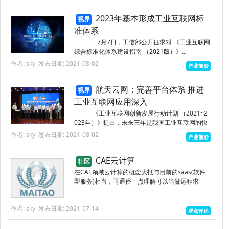
2023年基本形成工业互联网标
视界
准体系
7月7日，工信部公开征求对 《工业互联网
综合标准化体系建设指南 （2021版）》...
作者: sky
发布日期: 2021-08-02
产业前沿
航天云网：完善平台体系 推进
视界
工业互联网应用深入
《工业互联网创新发展行动计划 （2021~2
023年）》提出，未来三年是我国工业互联网的快
速成长期。这意味...
作者: sky
发布日期: 2021-08-02
产业前沿
CAE云计算
社区
在CAE领域云计算的概念大抵与目前的saas(软件
即服务)相当，再通俗一点理解可以当做远程求
解。用户无需自己购买大型计算设备，通过租用sa
as平台的CPU，在saas平台提交计算任务即可进
作者: sky
发布日期: 2021-07-14
行CAE分析...
观点评述