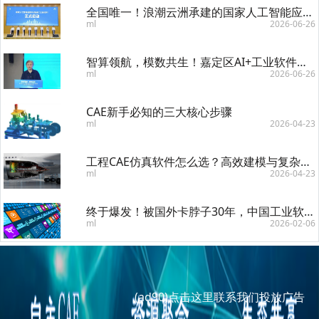
全国唯一！浪潮云洲承建的国家人工智能应用中试基地（工业软件）启动建设
ml
2026-06-26
智算领航，模数共生！嘉定区AI+工业软件发展与龙头企业培育三年行动方案发布大会举行
ml
2026-06-26
CAE新手必知的三大核心步骤
ml
2026-04-23
工程CAE仿真软件怎么选？高效建模与复杂模型处理全解析
ml
2026-04-23
终于爆发！被国外卡脖子30年，中国工业软件终于爆发，2026年要起飞
ml
2026-02-06
(ad90)
点击这里联系我们投放广告