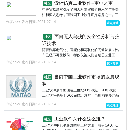
设计仿真工业软件--重中之重！
社区
中美贸易摩擦引发了国人对掌握核心技术的广泛关
注和深入思考，而我国工业软件正是话题之一。工
业软件体系复杂、门类众多、涉及面广，面临的瓶
作者: sky
发布日期: 2021-07-14
观点评述
颈、短板多，如资金困境、技术困境、市场困境、
人才困境等。但是，从破局...
面向无人驾驶的安全性分析与验
社区
证技术
随着汽车电气化、智能化和网联化的飞速发展，汽
车已经不再像以前一样仅仅被人们当成是交通工
具，如今汽车正慢慢走进人们的生活，成为生活的
作者: sky
发布日期: 2021-07-14
技术分享
一部分。通过自动驾驶替代人的驾驶工作，能有效
避免人为失误，减少交通事故...
当前中国工业软件市场的发展现
社区
状
工业软件最早出现在上世纪80年代初，80年代的
工业软件是基于DOS系统开发的，当时的主要产品
是Onspec、Paragon和IFix等；进入90年代，主要
作者: sky
发布日期: 2021-07-14
观点评述
是基于WINDOWS系统的，如Intouch、...
工业软件为什么这么难？
社区
工业软件中几乎最难啃的三座大山，就是CAD、C