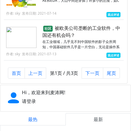
AE和EDA，大山中间还穿插了许多小的丘陵，如C
AM、拓扑优化、工程数据库等。工业软件这三座
大山，是人类基础学科和工程知识的集大成者。尽
作者: sky
发布日期: 2021-07-14
观点评述
管它支撑了整个工业...
被欧美公司垄断的工业软件，中
社区
国还有机会吗？
在工业领域，几乎见不到中国软件的影子众所周
知，中国基础软件几乎是一片空白，无论是操作系
统，还是数据库，虽然已经有数百家国产替代，但
作者: sky
发布日期: 2021-07-13
观点评述
市场仍然是被Windows,Linux,MySQL,Oracle等垄
断...
首页
上一页
第1页 / 共3页
下一页
尾页
Hi，欢迎来到麦涛网!
请登录
最热
最新