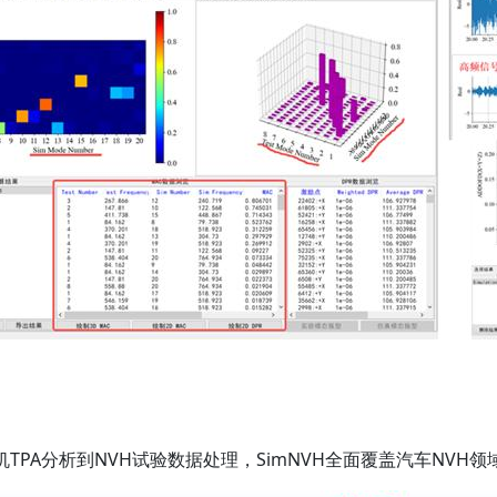
PA分析到NVH试验数据处理，SimNVH全面覆盖汽车NVH