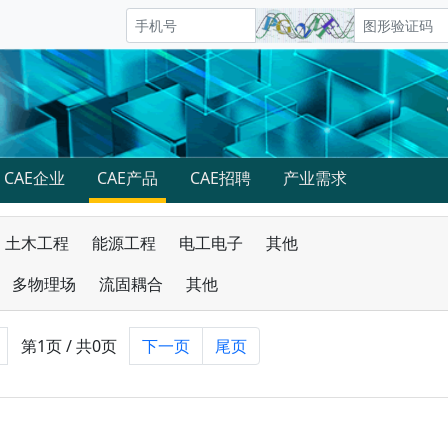
CAE企业
CAE产品
CAE招聘
产业需求
土木工程
能源工程
电工电子
其他
多物理场
流固耦合
其他
第1页 / 共0页
下一页
尾页