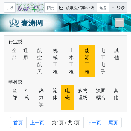
获取短信验证码
登录
行业类：
全
通
航
机
土
能
电
其
部
用
空
械
木
源
工
他
航
工
工
工
电
天
程
程
程
子
学科类：
全
结
热
流
电
多物
流固
其
部
构
力
体
磁
理场
耦合
他
学
首页
上一页
第1页 / 共0页
下一页
尾页