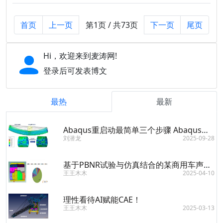
首页
上一页
第1页 / 共73页
下一页
尾页
Hi，欢迎来到麦涛网!
登录后可发表博文
最热
最新
Abaqus重启动最简单三个步骤 Abaqus重启动需要哪些文件
刘潜龙
2025-09-28
基于PBNR试验与仿真结合的某商用车声学包优化
王王木木
2025-04-10
理性看待AI赋能CAE！
王王木木
2025-03-13