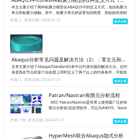
ABAQUS中Cohesive粘聚力模型的2种定义方式（附案例操作步骤）
本文主要介绍了两种粘聚力模型在ABAQUS中的定义方式，包括粘聚力
单元和粘聚力接触。其中，粘聚力单元的设置包括刚度、初始损伤准则
和损伤演化规律等，而粘聚力接触的设置包括粘聚力接触属性、初始损
作者: L.
发布日期: 2024-07-31
技术分享
伤准则和损...
Abaqus分析常见问题及解决方法（2）：零主元和过约束
文章主要介绍了Abaqus/Standard分析中过约束问题的解决方法。过约
束是指在节点的某个自由度上同时定义了两个以上的约束条件，可能造
成过约束的因素包括接触、边界条件、连接单元、子模型边界和各种
作者: L.
发布日期: 2024-07-31
技术分享
约...
Patran/Nastran有限元分析流程
MSC Patran/Nastran是世界上使用最广泛的有
限元分析前/后处理软件，可以为ANSYS、Nastr
an、Abaqus、LS-DYNA等多个解算器提供实体
建模、网格划分、分析设...
作者: 786
发布日期: 2024-07-31
技术分享
HyperMesh联合Abaqus隐式分析