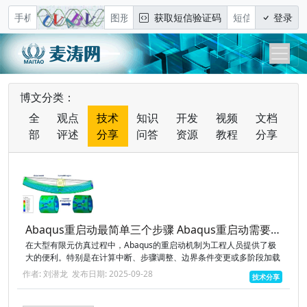
获取短信验证码
登录
博文分类：
全
观点
技术
知识
开发
视频
文档
部
评述
分享
问答
资源
教程
分享
Abaqus重启动最简单三个步骤 Abaqus重启动需要哪些文件
在大型有限元仿真过程中，Abaqus的重启动机制为工程人员提供了极
大的便利。特别是在计算中断、步骤调整、边界条件变更或多阶段加载
的场景中，通过重启动功能可以从中间点接续仿真，避免从头再算，显
作者: 刘潜龙
发布日期: 2025-09-28
技术分享
著节省时间...