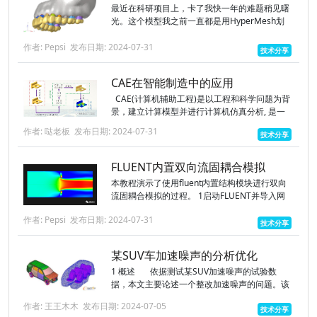
最近在科研项目上，卡了我快一年的难题稍见曙
光。这个模型我之前一直都是用HyperMesh划
分网格，生成inp文件再导入Abaqus定义边界条
件的。但是这样来回在两个界面之间折腾效率还
作者: Pepsi
发布日期: 2024-07-31
技术分享
是比较低。这次我终...
CAE在智能制造中的应用
CAE(计算机辅助工程)是以工程和科学问题为背
景，建立计算模型并进行计算机仿真分析, 是一
个涉及面广、集多学科与工程技术于一体的综合
作者: 哒老板
发布日期: 2024-07-31
技术分享
性、知识密集型技术。CAE技术的应用，使许多
过去受条件...
FLUENT内置双向流固耦合模拟
本教程演示了使用fluent内置结构模块进行双向
流固耦合模拟的过程。 1启动FLUENT并导入网
格 （1）在Windows系统下执行“开始”→“所有程
作者: Pepsi
发布日期: 2024-07-31
序”→ANSYS 2021→F...
技术分享
某SUV车加速噪声的分析优化
1 概述 依据测试某SUV加速噪声的试验数
据，本文主要论述一个整改加速噪声的问题。该
加速噪声问题为该SUV在1500rpm时存在低速轰
作者: 王王木木
发布日期: 2024-07-05
鸣，车内噪声峰...
技术分享