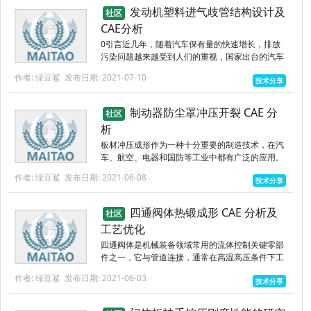
发动机塑料进气歧管结构设计及
社区
CAE分析
0引言近几年，随着汽车保有量的快速增长，排放
污染问题越来越受到人们的重视，国家出台的汽车
排放法规也越来越严格。为了减少汽车尾气中有害
作者: 绿豆鲨
发布日期: 2021-07-10
技术分享
气体的排放，需要提高缸内燃烧效率。优化发动机
的进排气系统，将提高进气...
制动器防尘罩冲压开裂 CAE 分
社区
析
板材冲压成形作为一种十分重要的制造技术，在汽
车、航空、电器和国防等工业中都有广泛的应用。
板材冲压成形在汽车制造中尤为重要，生产一辆汽
作者: 绿豆鲨
发布日期: 2021-06-08
技术分享
车所需的原料大约有70%是钢铁材料［1］，钢铁
材料中的薄板，特别是深...
四通阀体热锻成形 CAE 分析及
社区
工艺优化
四通阀体是机械装备领域常用的流体控制关键零部
件之一，它与管道连接，通常在高温高压条件下工
作，因此，对四通阀体的力学性能、抗疲劳性能提
作者: 绿豆鲨
发布日期: 2021-06-03
技术分享
出了较高的要求［1－4］。为了能够生产出符合要
求的高安全性、高可靠性...