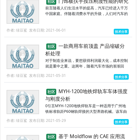
门饰板扶手按压刚度性能的研究
社区
前言随着人们生活水平的提高，汽车已经进入千万
中国家庭。伴随着消费水平的升级，人们对汽车的
品质要求越来越高。研究表明[1]：2019后中国汽
车进入存量市场竞争，满足用户多样需求，是各大
作者: 绿豆鲨
发布日期: 2021-06-01
整车企业竞争的焦点...
技术分享
一款商用车前顶盖 产品缩破分
社区
析处理
对于制造业来说，要想获得利润最大化，成本控制
就是重中之重。这两年，随着汽车市场的渐渐回
暖，各大品牌、各大车型的竞争也喧嚣云上，要想
作者: 绿豆鲨
发布日期: 2021-05-31
技术分享
在这场战争中取胜，企业就必须重视成本。在各大
汽车厂家，生产制造环节的成...
MYH-1200地铁焊轨车车体强度
社区
与刚度分析
0引言MYH-1200地铁焊轨车是一种适用于广州地
铁标准轨距P60钢轨焊接的大型养路机械。该车由
车架（体）、动力系统、走行系统、制动系统、液
作者: 绿豆鲨
发布日期: 2021-05-29
技术分享
压系统、电气系统、焊接系统等组成，主要功能为
在线路上完成钢轨...
基于 Moldflow 的 CAE 应用流
社区