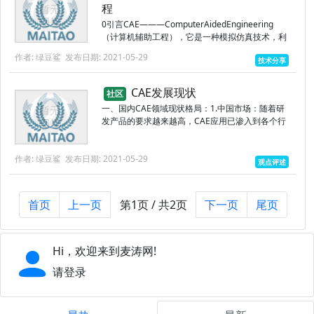
程
0引言CAE———ComputerAidedEngineering
（计算机辅助工程），它是一种模拟仿真技术，利
用有限元原理，将产品划分为N多个网格，通过强
作者: 绿豆鲨
发布日期: 2021-05-29
技术分享
大的求解器计算各个网格的受力、变形、温度等要
素...
CAE发展现状
社区
一、国内CAE领域现状格局：1.中国市场：随着研
发产品的要求越来越高，CAE应用已渗入到各个行
业，像汽车、航空航天、船舶制造、兵器制造等重
要的装备制造业企业都有独立的CAE部门，CAE已
作者: 绿豆鲨
发布日期: 2021-05-29
经成为产品研发...
观点评述
首页
上一页
第1页 / 共2页
下一页
尾页
Hi，欢迎来到麦涛网!
请登录