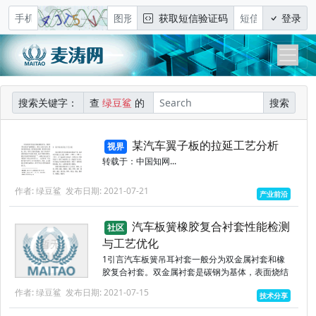
获取短信验证码
登录
搜索关键字：
查
绿豆鲨
的
搜索
某汽车翼子板的拉延工艺分析
视界
转载于：中国知网...
作者: 绿豆鲨
发布日期: 2021-07-21
产业前沿
汽车板簧橡胶复合衬套性能检测
社区
与工艺优化
1引言汽车板簧吊耳衬套一般分为双金属衬套和橡
胶复合衬套。双金属衬套是碳钢为基体，表面烧结
青铜粉，具有摩擦系数低、耐磨性能好、抗咬合性
作者: 绿豆鲨
发布日期: 2021-07-15
技术分享
能好、经济实用等特点；橡胶复合衬套由外钢套、
内钢套、中间橡胶等结构组...