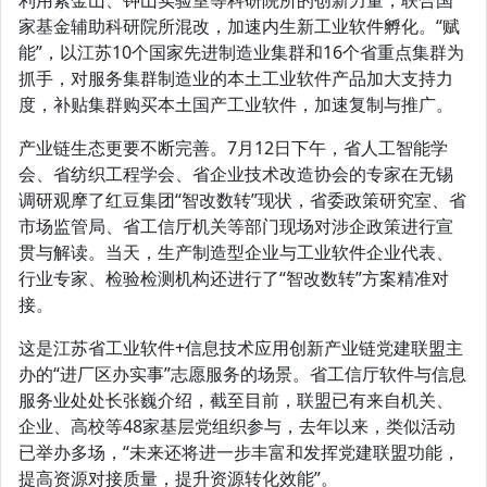
利用紫金山、钟山实验室等科研院所的创新力量，联合国
家基金辅助科研院所混改，加速内生新工业软件孵化。“赋
能”，以江苏10个国家先进制造业集群和16个省重点集群为
抓手，对服务集群制造业的本土工业软件产品加大支持力
度，补贴集群购买本土国产工业软件，加速复制与推广。
产业链生态更要不断完善。7月12日下午，省人工智能学
会、省纺织工程学会、省企业技术改造协会的专家在无锡
调研观摩了红豆集团“智改数转”现状，省委政策研究室、省
市场监管局、省工信厅机关等部门现场对涉企政策进行宣
贯与解读。当天，生产制造型企业与工业软件企业代表、
行业专家、检验检测机构还进行了“智改数转”方案精准对
接。
这是江苏省工业软件+信息技术应用创新产业链党建联盟主
办的“进厂区办实事”志愿服务的场景。省工信厅软件与信息
服务业处处长张巍介绍，截至目前，联盟已有来自机关、
企业、高校等48家基层党组织参与，去年以来，类似活动
已举办多场，“未来还将进一步丰富和发挥党建联盟功能，
提高资源对接质量，提升资源转化效能”。