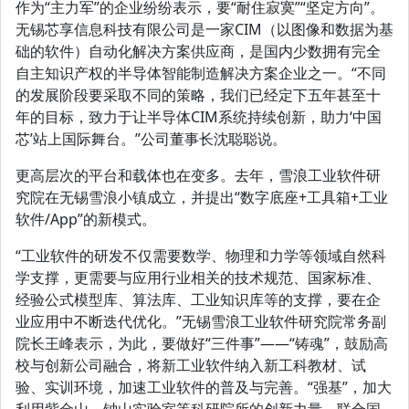
作为“主力军”的企业纷纷表示，要“耐住寂寞”“坚定方向”。
无锡芯享信息科技有限公司是一家CIM（以图像和数据为基
础的软件）自动化解决方案供应商，是国内少数拥有完全
自主知识产权的半导体智能制造解决方案企业之一。“不同
的发展阶段要采取不同的策略，我们已经定下五年甚至十
年的目标，致力于让半导体CIM系统持续创新，助力‘中国
芯’站上国际舞台。”公司董事长沈聪聪说。
更高层次的平台和载体也在变多。去年，雪浪工业软件研
究院在无锡雪浪小镇成立，并提出“数字底座+工具箱+工业
软件/App”的新模式。
“工业软件的研发不仅需要数学、物理和力学等领域自然科
学支撑，更需要与应用行业相关的技术规范、国家标准、
经验公式模型库、算法库、工业知识库等的支撑，要在企
业应用中不断迭代优化。”无锡雪浪工业软件研究院常务副
院长王峰表示，为此，要做好“三件事”——“铸魂”，鼓励高
校与创新公司融合，将新工业软件纳入新工科教材、试
验、实训环境，加速工业软件的普及与完善。“强基”，加大