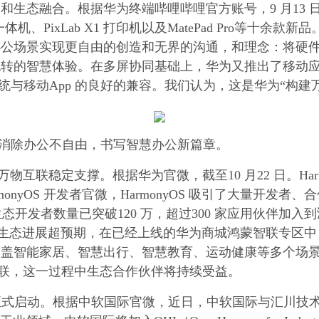
和生态融合。根据华为终端哔哩哔哩官方账号，9 月13
tion X 一体机、PixLab X1 打印机以及MatePad P
办公场景实现更自由的创造和无界的沟通，和理念：将硬
的智慧体验。在多屏协同基础上，华为又推出了移动应用引
s 系统与移动App 的良好的兼容。我们认为，这是华为“构
消除办公不自由，书写智慧办公新篇章。
是万物互联稳定支撑。根据华为官微，截至10 月22 日。Har
onyOS 开发者官微，HarmonyOS 吸引了大量开发
蒙生态开发者数量已突破120 万，超过300 家应用伙伴加入
t，智能硬件生态进展超预期，在已经上线的华为商城鸿蒙智联
智能家居、智慧出行、智慧教育、运动健康等多个场景品类。
互联，这一过程中生态合作伙伴将持续受益。
作系统正式启动。根据中软国际官微，近日，中软国际与汇川