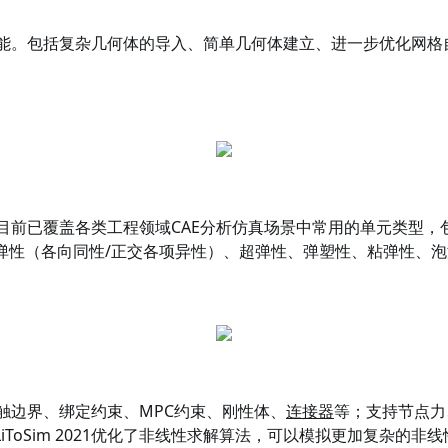
处理功能。包括复杂几何体的导入、简单几何体建立、进一步优化网
库。目前已覆盖各类工程领域CAE分析仿真场景中常用的单元类型
弹性（各向同性/正交各项异性）、超弹性、弹塑性、粘弹性、
接触边界、绑定约束、MPC约束、刚性体、
连接器
等；支持节点力
ToSim 2021优化了非线性求解算法，可以模拟更加复杂的非