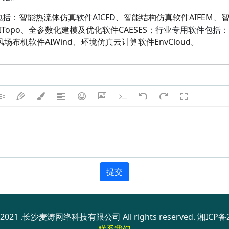
包括：
智能
热流体
仿真
软件AICFD、
智能
结构
仿真软件AIFEM
、
智
opo
、
全参数化建模及优化软件CAESES
；行业专用软件包括：
场布机软件AIWind
、
环境仿真云计算软件EnvCloud
。
提交
© 2021 .长沙麦涛网络科技有限公司 All rights reserved.
湘ICP备2