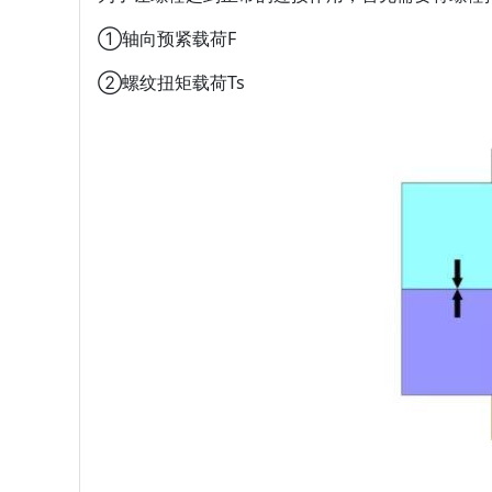
①轴向预紧载荷F
②螺纹扭矩载荷Ts