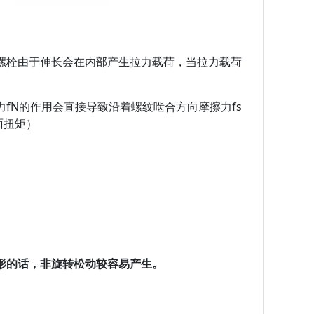
螺栓由于伸长会在内部产生拉力载荷，当拉力载荷
fN的作用会直接导致沿着螺纹啮合方向摩擦力fs
面扭矩）
形的话，非旋转松动较容易产生。