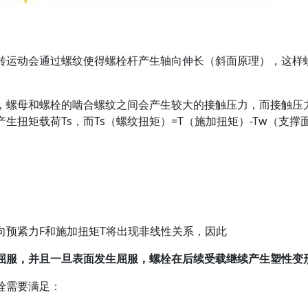
转运动会通过螺纹使得螺栓杆产生轴向伸长（斜面原理），这样
螺母和螺栓的啮合螺纹之间会产生较大的接触压力，而接触压力
扭矩载荷Ts，而Ts（螺纹扭矩）=T（施加扭矩）-Tw（支撑
向预紧力F和施加扭矩T将出现非线性关系，因此
屈服，并且一旦表面发生屈服，螺栓在后续受载继续产生塑性变
栓需要满足：