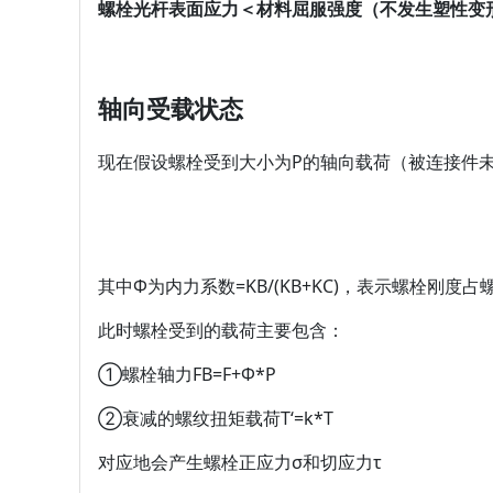
螺栓光杆表面应力＜材料屈服强度（不发生塑性变
轴向受载状态
现在假设螺栓受到大小为P的轴向载荷（被连接件
其中Φ为内力系数=KB/(KB+KC)，表示螺栓刚
此时螺栓受到的载荷主要包含：
①螺栓轴力FB=F+Φ*P
②衰减的螺纹扭矩载荷T‘=k*T
对应地会产生螺栓正应力σ和切应力τ