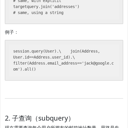
# same, with explicit 
targetquery.join('addresses')                          
# same, using a string
例子：
session.query(User).\    join(Address, 
User.id==Address.user_id).\    
filter(Address.email_address=='jack@google.c
om').all()
2. 子查询（subquery）
现在需要查询每个用户所拥有的邮箱地址数量，思路是先