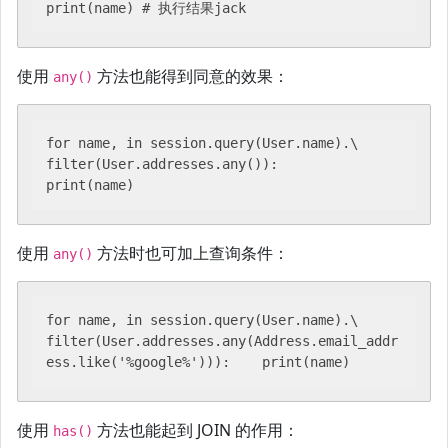
print(name) # 执行结果jack
使用
方法也能得到同意的效果：
any()
for name, in session.query(User.name).\    
filter(User.addresses.any()):        
print(name)
使用
方法时也可加上查询条件：
any()
for name, in session.query(User.name).\    
filter(User.addresses.any(Address.email_addr
ess.like('%google%'))):    print(name)
使用
方法也能起到 JOIN 的作用：
has()