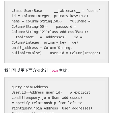
class User(Base):    __tablename__ = 'users'    
id = Column(Integer, primary_key=True)    
name = Column(String(50))    fullname = 
Column(String(50))    password = 
Column(String(12))class Address(Base):    
__tablename__ = 'addresses'    id = 
Column(Integer, primary_key=True)    
email_address = Column(String, 
nullable=False)    user_id = Column(Integer)
我们可以用下面方法来让
生效：
join
query.join(Address, 
User.id==Address.user_id)    # explicit 
conditionquery.join(User.addresses)                       
# specify relationship from left to 
rightquery.join(Address, User.addresses)              