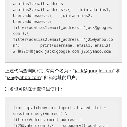
adalias1.email_address, 
adalias2.email_address).\    join(adalias1, 
User.addresses).\    join(adalias2, 
User.addresses).\    
filter(adalias1.email_address=='jack@google.
com').\    
filter(adalias2.email_address=='j25@yahoo.co
m'):        print(username, email1, email2) 
# 执行结果jack jack@google.com j25@yahoo.com
上述代码查询同时拥有两个名为："
jack@google.com
" 和
"
j25@yahoo.com
" 邮箱地址的用户。
别名也可以在子查询里使用：
from sqlalchemy.orm import aliased stmt = 
session.query(Address).\    
filter(Address.email_address != 
'j25@yahoo.com').\    subquery() adalias = 