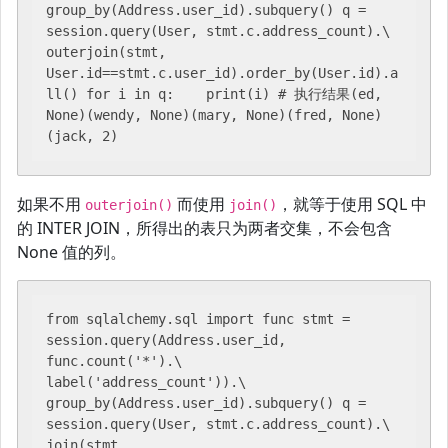
group_by(Address.user_id).subquery() q = 
session.query(User, stmt.c.address_count).\    
outerjoin(stmt, 
User.id==stmt.c.user_id).order_by(User.id).a
ll() for i in q:    print(i) # 执行结果(ed, 
None)(wendy, None)(mary, None)(fred, None)
(jack, 2)
如果不用
而使用
，就等于使用 SQL 中
outerjoin()
join()
的 INTER JOIN，所得出的表只为两者交集，不会包含
None 值的列。
from sqlalchemy.sql import func stmt = 
session.query(Address.user_id, 
func.count('*').\    
label('address_count')).\    
group_by(Address.user_id).subquery() q = 
session.query(User, stmt.c.address_count).\    
join(stmt, 