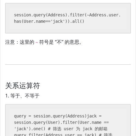
session.query(Address).filter(~Address.user.
注意：这里的
符号是 “不” 的意思。
~
关系运算符
1. 等于、不等于
query = session.query(Address)jack = 
session.query(User).filter(User.name == 
'jack').one() # 筛选 user 为 jack 的邮箱
query.filter(Address.user == jack) # 筛选 