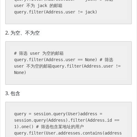
user 不为 jack 的邮箱
query.filter(Address.user != jack)
2. 为空、不为空
# 筛选 user 为空的邮箱
query.filter(Address.user == None) # 筛选 
user 不为空的邮箱query.filter(Address.user != 
None)
3. 包含
query = session.query(User)address = 
session.query(Address).filter(Address.id == 
1).one() # 筛选包含某地址的用户
query.filter(User.addresses.contains(address