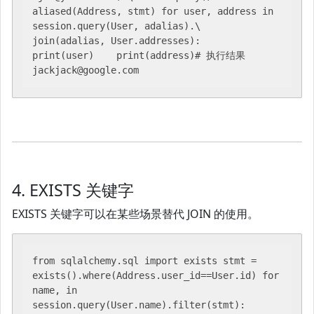
aliased(Address, stmt) for user, address in 
session.query(User, adalias).\    
join(adalias, User.addresses):     
print(user)    print(address)# 执行结果
jackjack@google.com
4. EXISTS 关键字
EXISTS 关键字可以在某些场景替代 JOIN 的使用。
from sqlalchemy.sql import exists stmt = 
exists().where(Address.user_id==User.id) for 
name, in 
session.query(User.name).filter(stmt):    