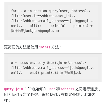
for u, a in session.query(User, Address).\    
filter(User.id==Address.user_id).\    
filter(Address.email_address=='jack@google.c
om').\    all():     print(u)    print(a) # 
执行结果jackjack@google.com
更简便的方法是使用
方法：
join()
u =  session.query(User).join(Address).\    
filter(Address.email_address=='jack@google.c
om').\    one() print(u)# 执行结果jack
知道如何在
和
之间进行连接，
Query.join()
User
Address
因为我们设定了外键。假如我们没有指定外键，比如这
样：