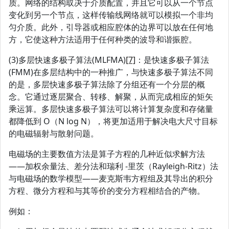
质。网络的结构取决于介质配置，并且它可以从一个节点
变化到另一个节点，这样传输线网络就可以模拟一个非均
匀介质。此外，引导器或相应腔体的边界可以放在任何地
方，它使这种方法适用于任何种类的波导和谐振腔。
(3)多层快速多极子算法(MLFMA)
[7]
：是快速多极子算法
(FMM)在多层结构中的一种推广，与快速多极子算法不同
的是，多层快速多极子算法除了分组还有一个分层的概
念。它通过逐层聚合、转移、解聚，从而完成相应的矩矢
乘运算。多层快速多极子算法可以将计算复杂度和存储量
都降低到 O（N log N），将更加适用于解决电大尺寸目标
的电磁辐射与散射问题。
电磁场的主要数值方法是算子方程的几种近似求解方法
——加权余量法、差分法和瑞利 ‐里茨（Rayleigh‐Ritz）法
与电磁场的数学模型——麦克斯韦方程组及其导出的积分
方程、微分方程和与其等价的变分方程相结合的产物。
例如：