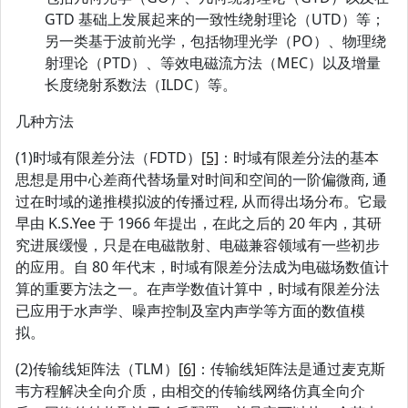
GTD 基础上发展起来的一致性绕射理论（UTD）等；
另一类基于波前光学，包括物理光学（PO）、物理绕
射理论（PTD）、等效电磁流方法（MEC）以及增量
长度绕射系数法（ILDC）等。
几种方法
(1)时域有限差分法（FDTD）
[5]
：时域有限差分法的基本
思想是用中心差商代替场量对时间和空间的一阶偏微商, 通
过在时域的递推模拟波的传播过程, 从而得出场分布。它最
早由 K.S.Yee 于 1966 年提出，在此之后的 20 年内，其研
究进展缓慢，只是在电磁散射、电磁兼容领域有一些初步
的应用。自 80 年代末，时域有限差分法成为电磁场数值计
算的重要方法之一。在声学数值计算中，时域有限差分法
已应用于水声学、噪声控制及室内声学等方面的数值模
拟。
(2)传输线矩阵法（TLM）
[6]
：传输线矩阵法是通过麦克斯
韦方程解决全向介质，由相交的传输线网络仿真全向介