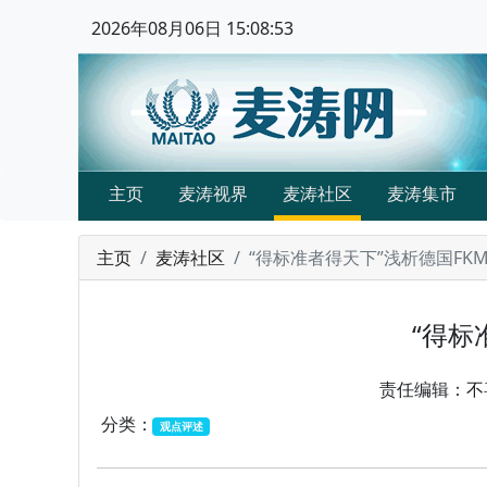
2026年08月06日 15:08:53
主页
麦涛视界
麦涛社区
麦涛集市
主页
麦涛社区
“得标准者得天下”浅析德国F
“得标
责任编辑：
不
分类：
观点评述