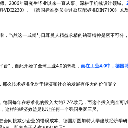
师。2006年研究生毕业以来一直从事、深耕于机械设计领域。
DI2230》、《德国标准委员会过盈压配标准DIN7190》
指，当然这一成就与日耳曼人精益求精的钻研精神是密不可分
0平台”，自此开始了全球工业4.0的热潮，
而在工业4.0中，德
，那么技术标准化对于经济和社会的发展有多大的价值呢？
德国每年在标准化的投入大约7.7亿欧元，而这个投入完全可以带
上，这样的经济效益足以让任何一个强国垂涎三尺。
进会间接减少企业的错误成本。德国斯图加特大学建筑经济学研
5％，即相当于节省200亿欧元”。