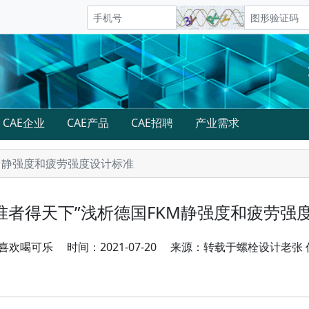
CAE企业
CAE产品
CAE招聘
产业需求
KM静强度和疲劳强度设计标准
准者得天下”浅析德国FKM静强度和疲劳强
喜欢喝可乐
时间：2021-07-20 来源：转载于螺栓设计老张