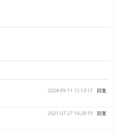
2024-09-11 11:13:17
回复
2021-07-27 18:28:19
回复