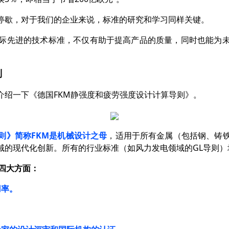
停歇，对于我们的企业来说，标准的研究和学习同样关键。
际先进的技术标准，不仅有助于提高产品的质量，同时也能为
则
介绍一下《德国FKM静强度和疲劳强度设计计算导则》。
则》简称FKM是机械设计之母
，适用于所有金属（包括钢、铸
域的现代化创新。所有的行业标准（如风力发电领域的GL导则）
四大方面：
用率。