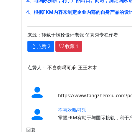
3、与国际接轨，利于产品出口。同时，满足国际
4、根据FKM内容来制定企业内部的自身产品的设
来源：转载于螺栓设计老张 仿真秀专栏作者
点赞
2
收藏
1
点赞人：
不喜欢喝可乐
王王木木
https://www.fangzhenxiu.com/p
不喜欢喝可乐
掌握FKM有助于与国际接轨，利于
回复：