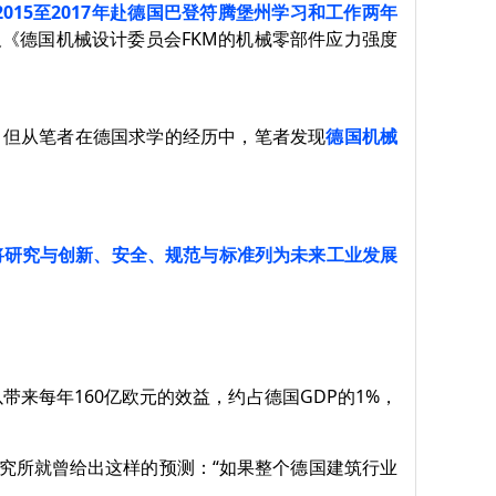
2015至2017年赴德国巴登符腾堡州学习和工作两年
以及《德国机械设计委员会FKM的机械零部件应力强度
，但从笔者在德国求学的经历中，笔者发现
德国机械
国将研究与创新、安全、规范与标准列为未来工业发展
来每年160亿欧元的效益，约占德国GDP的1%，
究所就曾给出这样的预测：“如果整个德国建筑行业