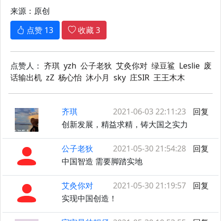
来源：原创
点赞
13
收藏
3
点赞人：
齐琪
yzh
公子老狄
艾灸你对
绿豆鲨
Leslie
废
话输出机
zZ
杨心怡
沐小月
sky
庄SIR
王王木木
齐琪
2021-06-03 22:11:23
回复
创新发展，精益求精，铸大国之实力
公子老狄
2021-05-30 21:54:28
回复
中国智造 需要脚踏实地
艾灸你对
2021-05-30 21:19:57
回复
实现中国创造！